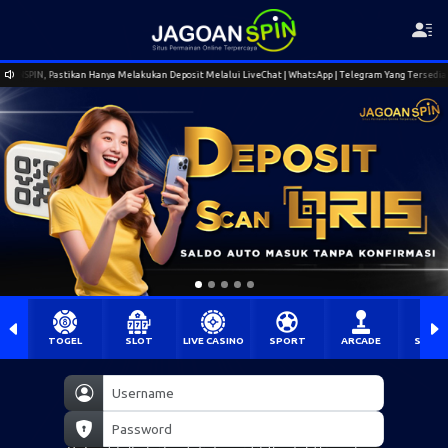
SPIN, Pastikan Hanya Melakukan Deposit Melalui LiveChat | WhatsApp | Telegram Yang Tersedia Di S
TOGEL
SLOT
LIVE CASINO
SPORT
ARCADE
SABU