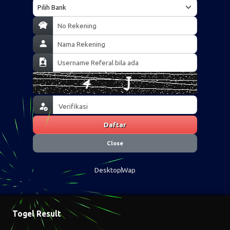
Daftar
Close
Desktop
Wap
Togel Result