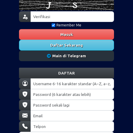
Remember Me
Masuk
Daftar Sekarang
Main di Telegram
DAFTAR